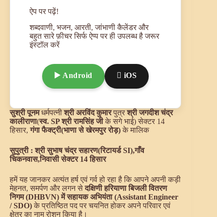
ऐप पर पढ़ें!
शब्दवाणी, भजन, आरती, जांभाणी कैलेंडर और
बहुत सारे फ़ीचर सिर्फ ऐप्प पर ही उपलब्ध है जरूर
इंस्टॉल करें
▶️ Android
 iOS
सुश्री पूनम
धर्मपत्नी
श्री अरविंद कुमार
पुत्र
श्री जगदीश चंद्र
कालीराणा
(
स्व. SP श्री रामसिंह जी
के सगे भाई) सेक्टर 14
हिसार,
गंगा फैक्ट्री(भाणा से खेरमपुर रोड़)
के मालिक
सुपुत्री : श्री सुभाष चंद्र सहारण(रिटायर्ड SI),गाँव
चिकनवास,निवासी सेक्टर 14 हिसार
हमें यह जानकर अत्यंत हर्ष एवं गर्व हो रहा है कि आपने अपनी कड़ी
मेहनत, समर्पण और लगन से
दक्षिणी हरियाणा बिजली वितरण
निगम (DHBVN) में सहायक अभियंता (Assistant Engineer
/ SDO)
के प्रतिष्ठित पद पर चयनित होकर अपने परिवार एवं
क्षेत्र का नाम रोशन किया है।