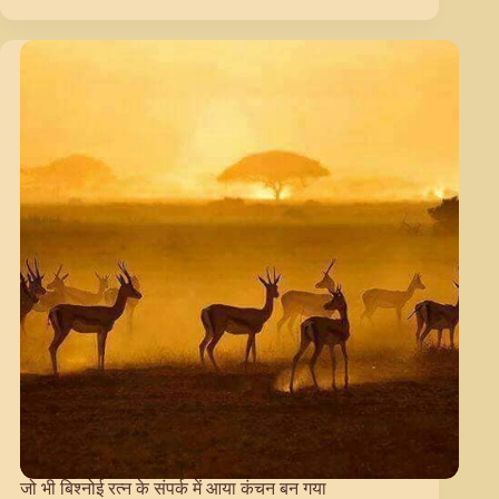
पालनहार
थे
बिश्नोई
रत्न
चौधरी
भजनलाल
जी
जो भी बिश्नोई रत्न के संपर्क में आया कंचन बन गया