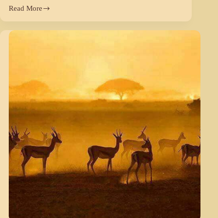
Read More
एक
युग
प्रवर्तक
थे
बिश्नोई
रत्न
चौधरी
भजनलाल
जी