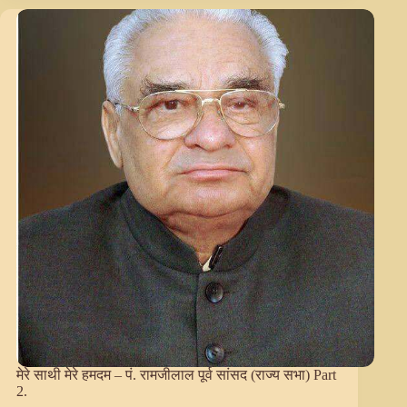
मेरे
हमदम
–
पं.
रामजीलाल
पूर्व
सांसद
(राज्य
सभा)
Part
1.
मेरे साथी मेरे हमदम – पं. रामजीलाल पूर्व सांसद (राज्य सभा) Part
2.