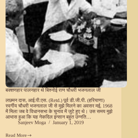
(राज्य
सभा)
Part
3.
बक्शणहार पालनहार थे बिश्नोई रत्न चौधरी भजनलाल जी
लछमन दास, आई.पी.एस. (Retd.) पूर्व डी.जी.पी. (हरियाणा)
स्वर्गीय चौधरी भजनलाल जी से मुझे मिलने का अवसर मई, 1968
में मिला जब वे विधानसभा के चुनाव में जुटे हुए थे। उस समय मुझे
आभास हुआ कि यह नेकदिल इन्सान बहुत उन्नति…
Sanjeev Moga
January 1, 2019
Read More
बक्शणहार