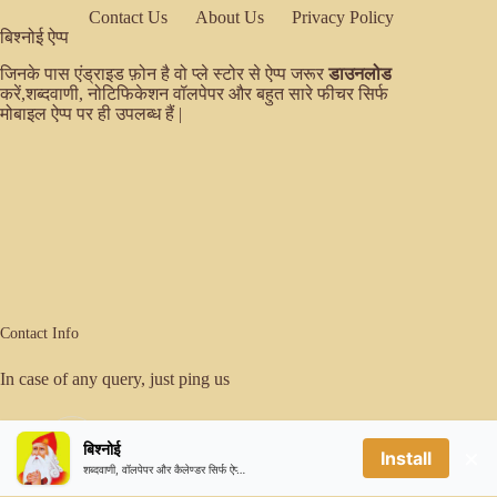
Contact Us
About Us
Privacy Policy
बिश्नोई ऐप्प
जिनके पास एंड्राइड फ़ोन है वो प्ले स्टोर से ऐप्प जरूर
डाउनलोड
करें,शब्दवाणी, नोटिफिकेशन वॉलपेपर और बहुत सारे फीचर सिर्फ
मोबाइल ऐप्प पर ही उपलब्ध हैं |
Contact Info
In case of any query, just ping us
Email:
बिश्नोई
×
er.sanjeevbishnoi@gmail.com
Install
शब्दवाणी, वॉलपेपर और कैलेण्डर सिर्फ ऐप्प पर ही उपलब्ध है
Mobile: