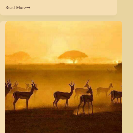
Read More
अमर
रहेगी
युगपुरुष
की
गाथा
(Part
2)