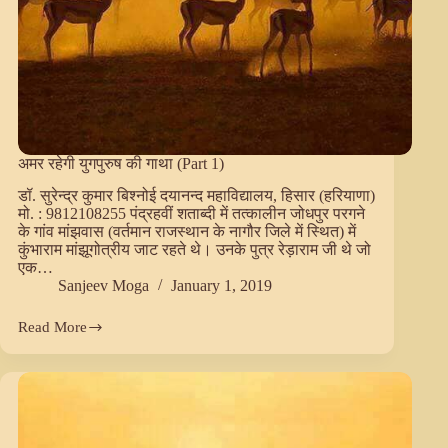
अमर रहेगी युगपुरुष की गाथा (Part 1)
डॉ. सुरेन्द्र कुमार बिश्नोई दयानन्द महाविद्यालय, हिसार (हरियाणा)
मो. : 9812108255 पंद्रहवीं शताब्दी में तत्कालीन जोधपुर परगने
के गांव मांझवास (वर्तमान राजस्थान के नागौर जिले में स्थित) में
कुंभाराम मांझूगोत्रीय जाट रहते थे। उनके पुत्र रेड़ाराम जी थे जो
एक…
Sanjeev Moga
January 1, 2019
Read More
अमर
रहेगी
युगपुरुष
की
गाथा
(Part
1)