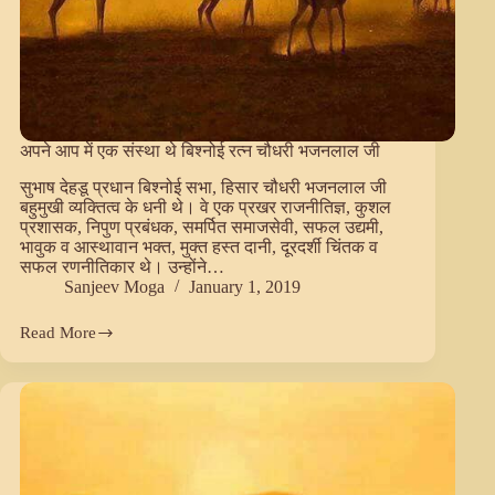
अपने आप में एक संस्था थे बिश्नोई रत्न चौधरी भजनलाल जी
सुभाष देहडू प्रधान बिश्नोई सभा, हिसार चौधरी भजनलाल जी
बहुमुखी व्यक्तित्व के धनी थे। वे एक प्रखर राजनीतिज्ञ, कुशल
प्रशासक, निपुण प्रबंधक, समर्पित समाजसेवी, सफल उद्यमी,
भावुक व आस्थावान भक्त, मुक्त हस्त दानी, दूरदर्शी चिंतक व
सफल रणनीतिकार थे। उन्होंने…
Sanjeev Moga
January 1, 2019
Read More
अपने
आप
में
एक
संस्था
थे
बिश्नोई
रत्न
चौधरी