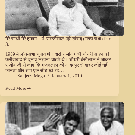
मेरे साथी मेरे हमदम – पं. रामजीलाल पूर्व सांसद (राज्य सभा) Part
3.
1989 में लोकसभा चुनाव थे। श्री राजीव गांधी चौधरी साहब को
फरीदाबाद से चुनाव लड़ाना चाहते थे। चौधरी बंसीलाल ने जाकर
राजीव जी से कहा कि भजनलाल को आदमपुर से बाहर कोई नहीं
जानता और आप एक सीट खो रहे…
Sanjeev Moga
January 1, 2019
Read More
मेरे
साथी
मेरे
हमदम
–
पं.
रामजीलाल
पूर्व
सांसद