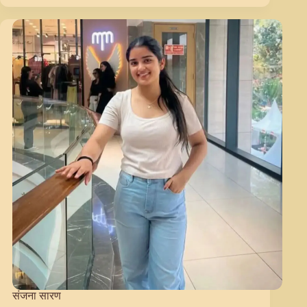
संजय
कुमार
जी
खीचड़(ETO)
को
अध्यक्ष
पद
के
लिए
चुना
गया
संजना सारण