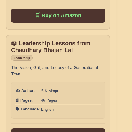
🛒 Buy on Amazon
📖 Leadership Lessons from
Chaudhary Bhajan Lal
Leadership
The Vision, Grit, and Legacy of a Generational
Titan.
✍️ Author:
S.K Moga
📄 Pages:
46 Pages
🗣️ Language:
English