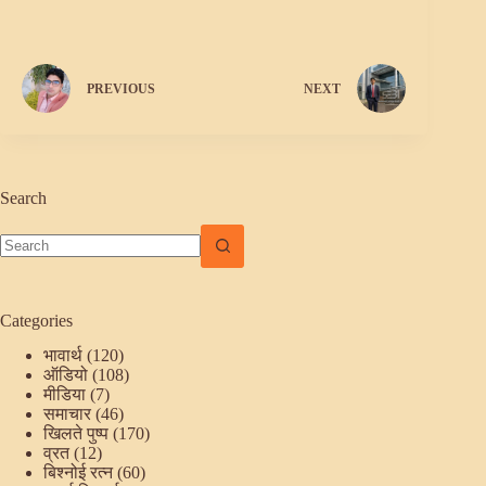
PREVIOUS
NEXT
Search
No
results
Categories
भावार्थ
(120)
ऑडियो
(108)
मीडिया
(7)
समाचार
(46)
खिलते पुष्प
(170)
व्रत
(12)
बिश्नोई रत्न
(60)