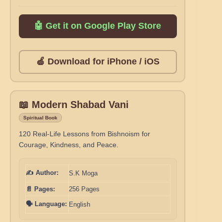
🤖 Get it on Google Play Store
🍏 Download for iPhone / iOS
📖 Modern Shabad Vani
Spiritual Book
120 Real-Life Lessons from Bishnoism for
Courage, Kindness, and Peace.
✍️ Author:
S.K Moga
📄 Pages:
256 Pages
🗣️ Language:
English