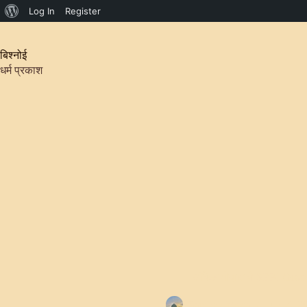
About
Log In
Register
Skip
WordPress
to
content
बिश्नोई
धर्म प्रकाश
अंकित गोदारा ने SEBI Gra
Sanjeev Moga
July 4, 2