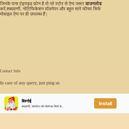
जिनके पास एंड्राइड फ़ोन है वो प्ले स्टोर से ऐप्प जरूर
डाउनलोड
करें,शब्दवाणी, नोटिफिकेशन वॉलपेपर और बहुत सारे फीचर सिर्फ
मोबाइल ऐप्प पर ही उपलब्ध हैं |
Contact Info
In case of any query, just ping us
Email:
बिश्नोई
×
er.sanjeevbishnoi@gmail.com
Install
शब्दवाणी, वॉलपेपर और कैलेण्डर सिर्फ ऐप्प पर ही उपलब्ध है
Mobile:
9780377429(WhatsApp Only)
Copyright © 2026 - बिश्नोई