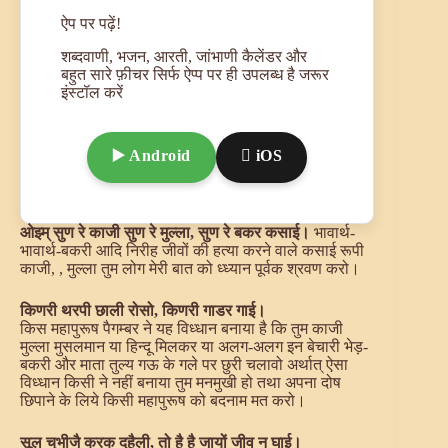
ऐप पर पढ़ें!
शब्दवाणी, भजन, आरती, जांभाणी कैलेंडर और
बहुत सारे फ़ीचर सिर्फ ऐप्प पर ही उपलब्ध है जरूर
इंस्टॉल करें
▶️ Android
 iOS
ओझ्म् सुण रे काजी सुण रे मुल्ला, सुण रे बकर कसाई।
भावार्थ-
भावार्थ-बकरी आदि निरीह जीवों की हत्या करने वाले कसाई रूपी
काजी, , मुल्ला तुम लोग मेरी बात को ध्ध्यान पूर्वक श्रवण करो।
किणरी थरपी छाली रोसो, किणरी गाडर गाई।
किस महापुरूष पैगम्बर ने यह विध्धान बनाया है कि तुम काजी
मुल्ला मुसलमान या हिन्दू मिलकर या अलग-अलग इन बेचारी भेड़-
बकरी और माता तुल्य गऊ के गले पर छुरी चलावो अर्थात् ऐसा
विध
्धान किसी ने नहीं बनाया तुम मनमुखी हो तथा अपना दोष
छिपाने के लिये किसी महापुरूष को बदनाम मत करो।
सूल चुभीजै करक दुहैली, तो है है जायों जीव न घाई।