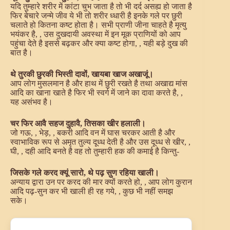
यदि तुम्हारे शरीर में कांटा चुभ जाता है तो भी दर्द असह्य हो जाता है
फिर बेचारे जन्मे जीव ये भी तो शरीर ध्धारी है इनके गले पर छुरी
चलाते हो कितना कष्ट होता है। सभी प्राणी जीना चाहते है मृत्यु
भयंकर है, , उस दुखदायी अवस्था में इन मूक प्राणियों को आप
पहुंचा देते है इससे बढ़कर और क्या कष्ट होगा, , यही बड़े दुख की
बात है।
थे तुरकी छुरकी भिस्ती दावों, खायबा खाज अखाजूं।
आप लोग मुसलमान है और हाथ में छुरी रखते है तथा अखाद्य मांस
आदि का खाना खाते है फिर भी स्वर्ग में जाने का दावा करते है, ,
यह असंभव है।
चर फिर आवै सहज दुहावै, तिसका खीर हलाली।
जो गऊ, , भेड़, , बकरी आदि वन में घास चरकर आती है और
स्वाभाविक रूप से अमृत तुल्य दूध्ध देती है और उस दूध्ध से खीर, ,
घी, , दही आदि बनते है वह तो तुम्हारी हक की कमाई है किन्तु-
जिसके गले करद क्यूं सारो, थे पढ़ सुण रहिया खाली।
अन्याय द्वारा उन पर करद की मार क्यों करते हो, , आप लोग कुरान
आदि पढ़-सुन कर भी खाली ही रह गये, , कुछ भी नहीं समझ
सके।