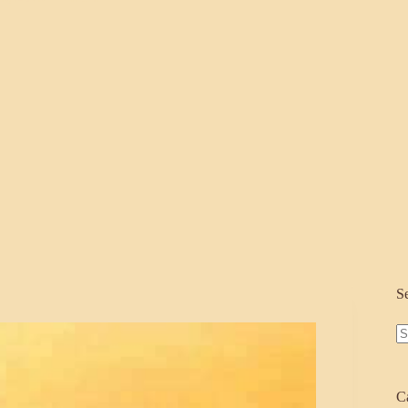
S
N
re
C