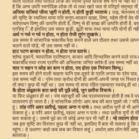
सातों पाताल तथा पाताल लोक का स्वामी पृथ्वी धारक शेष नाग भी नहीं था।
है कि अन्य उपरि स्वर्गादिक लोक तो थे तथा खारे जल से परिपूर्ण समुन्द्र
अजिया सजियां जीया जूणी न होती, न होती कुड़ी भरतारूं।
जड़, चेतनमय दो
की सृष्टि के रचयिता माया पति सगुण-साकार ब्रह्म, विष्णु, महेश तीनों देव भ
सर्वप्रथम विष्णु की उत्पत्ति होती है, विष्णु से ही ब्रह्म की उत्पत्ति होती ह
प्रसिह् िहै इसलिए उस समय कूड़ी, झूठी माया तथा माया पति दोनों ही नहीं
अर्थ न गर्थ न गर्व न होता, न होता तेजी तुरंग तुखारूं।
उस समय ये सांसारिक चकाचैंध पैदा करने वाले धन दौलत तथा उससे उत्पन्न 
चलने वाले घोड़े, भी उस समय नहीं थे।
हाट पटण बाजार न होता, न होता राज दवारूं।
श्रेष्ठ दुकानें, व्यापारिक प्रतिष्ठान, बाजार आदि दिग्भ्रमित करने वाल
चकाचौंध तथा राज्य प्राप्ति की अभिलाषा जनित क्लेश है उस समय नहीं थ
चाव न चहन न कोह का बाण न होता, तद होता एक निरंजन शिम्भू।
इस समय की होने वाली चाहना यानि एक-दूसरे के प्रति लगाव या प्रेम भाव
उस समय नहीं थे। प्रेम तथा क्रोध दोनों ही अपनी-अपनी जगह पर स्थित ह
तो क्या? कुछ भी नहीं था। उस समय तो माया रहित एकमात्र स्वयंभू ही था
कै होता धंधूकारूं बात कदो की पूछै लोई, जुग छतीस विचारूं।
या फिर धंधूकार ही था। पंच महाभूतों की जब प्रलयावस्था होती है तब वे परमाण
वातावरण हो जाता है। हे सांसारिक लोगो! आप कब की बात पूछते जो ? यदि 
हूं।
तांह परैरे अवर छतीसूं, पहला अन्त न पारूं।
तथा छतीस युगों से भी आगे
सकता हूं। ह परैरे अवर छतीसूं, पहला अन्त न पारूं। तथा छतीस युगों से भ
बता सकता हूं। उससे पूर्व का तो कोई अन्त पार भी नहीं है।
म्हे तदपण होत
जब इस सृष्टि का विस्तार कुछ भी नहीं था, इसलिए मैं बता भी सकता हूं कि
रहूंगा। हे उधरण! कहो कब कब का विचार कहूं। अर्थात् आप लोग मेरी आयु क
बतलाऊ।