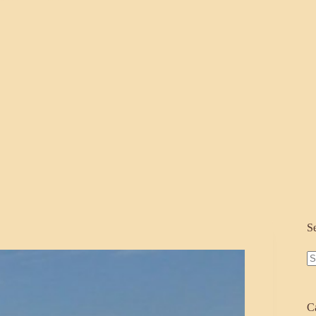
S
N
re
C