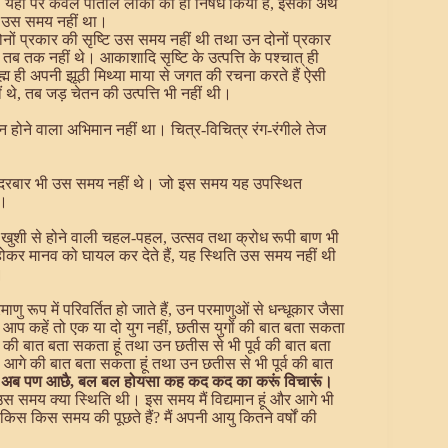
 यहां पर केवल पाताल लोकों का ही निषेध किया है, इसका अर्थ
 भी उस समय नहीं था।
नों प्रकार की सृष्टि उस समय नहीं थी तथा उन दोनों प्रकार
ी तब तक नहीं थे। आकाशादि सृष्टि के उत्पत्ति के पश्चात् ही
ै, ब्रह्म ही अपनी झूठी मिथ्या माया से जगत की रचना करते हैं ऐसी
 थे, तब जड़ चेतन की उत्पत्ति भी नहीं थी।
होने वाला अभिमान नहीं था। चित्र-विचित्र रंग-रंगीले तेज
े राज-दरबार भी उस समय नहीं थे। जो इस समय यह उपस्थित
ा।
, खुशी से होने वाली चहल-पहल, उत्सव तथा क्रोध रूपी बाण भी
ोकर मानव को घायल कर देते हैं, यह स्थिति उस समय नहीं थी
।
ु रूप में परिवर्तित हो जाते हैं, उन परमाणुओं से धन्धूकार जैसा
आप कहें तो एक या दो युग नहीं, छतीस युगों की बात बता सकता
 की बात बता सकता हूं तथा उन छतीस से भी पूर्व की बात बता
ी आगे की बात बता सकता हूं तथा उन छतीस से भी पूर्व की बात
ा अब पण आछै, बल बल होयसा कह कद कद का करूं विचारूं।
 उस समय क्या स्थिति थी। इस समय मैं विद्यमान हूं और आगे भी
िस किस समय की पूछते हैं? मैं अपनी आयु कितने वर्षों की