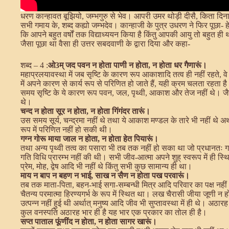
धरण कान्हावत बूझियो, जम्भगुरु से भेव। आपरी उमर थोड़ी दीसै, किता दि
सभी गमाय के, शब्द कह्यो जम्भदेव। कान्हाजी के पुत्र उधरण ने फिर पूछा- ह
कि आपने बहुत वर्षों तक विद्याध्ययन किया है किंतु आपकी आयु तो बहुत ही थोड
जैसा पूछा था वैसा ही उत्तर सबदवाणी के द्वारा दिया और कहा-
शब्द – 4 :
ओ3म् जद पवन न होता पाणी न होता, न होता धर गैणारूं।
महाप्रलयावस्था में जब सृष्टि के कारण रूप आकाशादि तत्व ही नहीं रहते, वे अ
में अपने कारण से कार्य रूप से परिणित हो जाते हैं, यही क्रम चलता रहता है।
समय सृष्टि के ये कारण रूप पवन, जल, पृथ्वी, आकाश और तेज नहीं थे। जैसा
थे।
चन्द न होता सूर न होता, न होता गिंगंदर तारूं।
उस समय सूर्य, चन्द्रमा नहीं थे तथा ये आकाश मण्डल के तारे भी नहीं थे अर्
रूप में परिणित नहीं हो सकी थी।
गग्न गोरू माया जाल न होता, न होता हेत पियारूं।
तथा अन्य पृथ्वी तत्व का पसारा भी तब तक नहीं हो सका था जो प्रधानतः गाय
गति विधि प्रारम्भ नहीं की थी। सभी जीव-आत्मा अपने शुह् स्वरूप में ही
प्रेम, मोह, द्वेष आदि भी नहीं थे किंतु सभी कुछ सामान्य ही था।
माय न बाप न बहण न भाई, साख न सैण न होता पख परवारूं।
तब तक माता-पिता, बहन-भाई सगा-सम्बन्धी मित्र आदि परिवार का पक्ष नही
चैतन्य परमात्मा हिरण्यगर्भ के रूप में स्थित था। लख चैरासी जीया जूणी 
उत्पन्न नहीं हुई थी अर्थात् मनुष्य आदि जीव भी सुप्तावस्था में ही थे। अठार
कुल वनस्पति अठारह भार ही है यह भार एक प्रकार का तोल ही है।
सप्त पाताल फूंणींद न होता, न होता सागर खारूं।