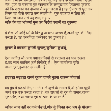
लश्कर लेकर,समराथल धोरे पर गुरु महाराज के पास आया।उसने
भेंट -पूजा के पश्चात गुरु महाराज के सम्मुख यह जिज्ञासा प्रकट
की कि उसका मन दोजख से बहुत डरता है।वह दोजख से छूट कर
भिस्त को कैसे प्राप्त कर सकता है।गुरु महाराज ने शेख की
जिज्ञासा जान उसे यह शब्द कहा:-
जके पंथ का भांजणां गुरू का निदंणां स्वामी का दुस्मणा
हे शेख!जो कोई धर्म के विरुद्ध आचरण करता है,अपने गुरु की निंदा
करता है, वह परमपिता परमेश्वर का दुश्मन है।
कुफर ते काफरा कुमली कुपातूं कुचिला कुधातूं
ऐसा व्यक्ति जो अन्य धर्मावलम्बियों से शत्रुता का भाव रखता
है,वह स्वयं काफिर (धर्म विरोधी) है। ऐसा तामसिक वृत्ति
वाला,दुष्ट,कुपात्र एवं मलीन है।
हड़हड़ा भड़हड़ा दानबे दुतबा दानबे भुतबा राकसां बोकसां
वह मुंह में हड्डी लिए भागने वाले कुत्ते के समान है,जो हमेशा झूठी
व्यर्थ बक बक करता रहता है।वह राक्षसों के दूत के समान,दानव,
भूत प्रेत, तथा राक्षस एवं चांडाल के समान है।
जांका जन्म नहीं पर कर्म चंडालूं ओर कुं जिबह कर आप कुं पोखणा