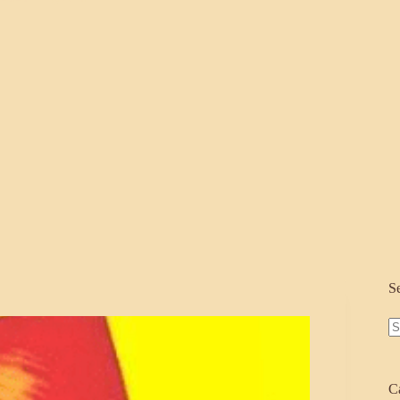
S
N
re
C