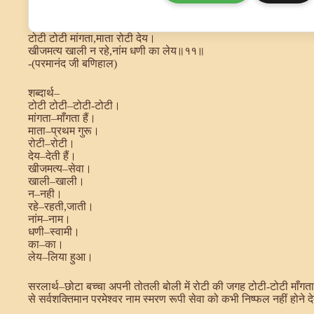
टोटी टोटी मांगता,माता रोटी देय।
खीजमत्य खाली न रहे,नांम धणी का लेय॥११॥
-(परमानंद जी बणिहाल)
शब्दार्थ–
टोटी टोटी–टोटी-टोटी।
मांगता–माँगता हैं।
माता–प्रथम गुरू।
रोटी–रोटी।
देय–देती हैं।
खीजमत्य–सेवा।
खाली–खाली।
न–नही।
रहे–रहती,जाती।
नांम–नाम।
धणी–स्वामी।
का–का।
लेय–लिया हुआ।
सरलार्थ–छोटा बच्चा अपनी तोतली बोली में रोटी की जगह टोटी-टोटी माँगता
से सर्वशक्तिमान परमेश्वर नाम स्मरण रूपी सेवा को कभी निष्फल नहीं होने द