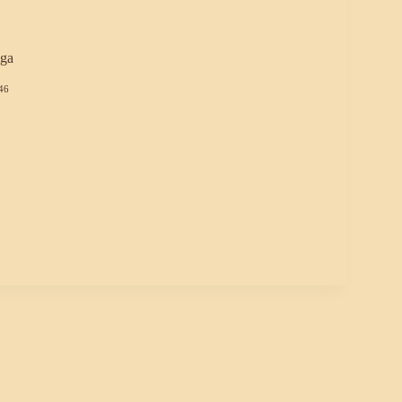
ga
46