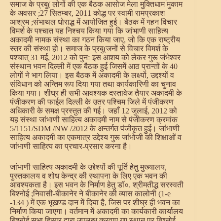
समाज के प्रबु( लोगों की एक बैठक आसोज मेला मुक्तिधाम मुकाम
के अवसर ;27 सितम्बर, 2011 कोद्ध पर स्वामी रामप्रकाश
आश्रम ;संभाथल धोराद्ध में आयोजित हुई। बैठक में गहन विचार
विमर्श के पश्चात यह निश्चय किया गया कि जांभाणी साहित्य
अकादमी नामक संस्था का गठन किया जाए, जो कि एक राष्ट्रीय
स्तर की संस्था हो। समाज के प्रबु(जनों से विचार विमर्श के
पश्चात् 31 मई, 2012 को पुनः इस आशय को लेकर गुरू जंभेश्वर
संस्थान भवन दिल्ली में एक बैठक हुई जिसमें आठ प्रान्तों के 40
लोगों ने भाग लिया। इस बैठक में अकादमी के लक्ष्यों, उद्दश्यों व
संविधान को अन्तिम रूप दिया गया तथा कार्यकारिणी का चुनाव
किया गया। शीघ्र ही सभी आवश्यक दस्तावेज तैयार अकादमी के
पंजीकरण की फाईल दिल्ली के उतर पश्चिम जिले में पंजीकरण
अधिकारी के समक्ष प्रस्तुत की गई। जहाँ 12 जुलाई, 2012 को
यह संस्था जांभाणी साहित्य अकादमी नाम से पंजीकरण क्रमांक
5/1151/SDM /NW /2012 के अन्तर्गत पंजीकृत हुई। जांभाणी
साहित्य अकादमी का एकमात्र उद्देश्य गुरू जांभोजी की शिक्षाओं व
जांभाणी साहित्य का प्रचार-प्रसार करना है।
जांभाणी साहित्य अकादमी के उद्देश्यों की पूर्ति हेतु मुख्यालय,
पुस्तकालय व शोध केन्द्र की स्थापना के लिए एक भवन की
आवश्यकता है। इस भवन के निर्माण हेतु डॉ०. श्रीमतीद्ध सरस्वती
बिश्नोई ;निवासी-बीकानेर ने बीकानेर की व्यास कालोनी (1-e
-134 ) में एक भूखण्ड दान में दिया है, जिस पर शीघ्र ही भवन का
निर्माण किया जाएगा। वर्तमान में अकादमी का कार्यकारी कार्यालय
बिश्नोई सभा हिसार द्वारा उपलब्ध करवाए गए स्थान पर बिश्नोई