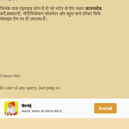
जिनके पास एंड्राइड फ़ोन है वो प्ले स्टोर से ऐप्प जरूर
डाउनलोड
करें,शब्दवाणी, नोटिफिकेशन वॉलपेपर और बहुत सारे फीचर सिर्फ
मोबाइल ऐप्प पर ही उपलब्ध हैं |
Contact Info
In case of any query, just ping us
Email:
बिश्नोई
×
er.sanjeevbishnoi@gmail.com
Install
शब्दवाणी, वॉलपेपर और कैलेण्डर सिर्फ ऐप्प पर ही उपलब्ध है
Mobile:
9780377429(WhatsApp Only)
Copyright © 2026 - बिश्नोई